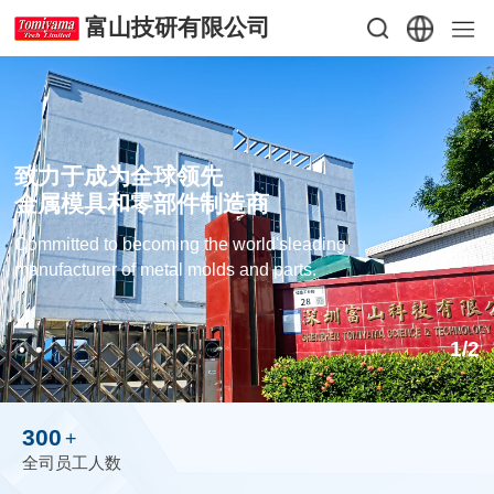
富山技研有限公司
致力于成为全球领先
金属模具和零部件制造商
Committed to becoming the world'sleading
manufacturer of metal molds and parts.
1
/
2
300
+
全司员工人数