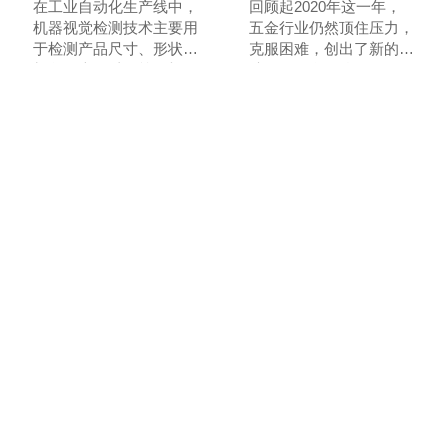
在工业自动化生产线中，
回顾起2020年这一年，
机器视觉检测技术主要用
五金行业仍然顶住压力，
于检测产品尺寸、形状、
克服困难，创出了新的成
颜色、表面质量等。机器
绩。2021年五金配件行
视觉检测方法可以提高生
业企业的营销不断转变，
产效率，减少人工检测中
一方面行业持续洗牌，另
的误差和主观性，保证产
一方面在数字化应用上呈
联系我们
品质量的一致性和可靠
现出积极地变化。 新冠
性。
疫情的变化也催化了行业
Contact Us
的发展。近年来，行业的
转型升级进入深水区，重
点骨干企业逐渐迈出了两
联系电话
联系邮箱
化融合、数字化转型的脚
香港：(852)2739-3698
sales@sztst.com
步。疫情的出现，又使消
深圳：(86)755-29578651
费者加深了对互联网渠道
的应用，企业加快对电商
公司地址
等数字化渠道的转型。
香港：香港新界沙田安麗街11
号企業中心9樓903室
深圳：深圳市龙华区观澜街道
桂香社区樟企路佳怡工业园28
号