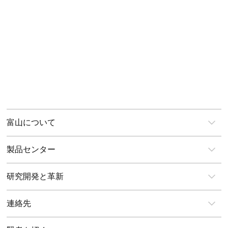
のモデルチェンジとグレ
ードアップは深水区に入
会社住所
り、重点中堅企業は次第
香港：香港新界沙田安麗街11
に二化融合、デジタルモ
号企業中心9樓903室
デルチェンジの歩みを踏
深圳：深圳市龍華区観瀾街道
み出した。疫病の発生に
桂香社区章企路佳怡工業園28
より、消費者はインター
号
ネットチャネルへの応用
を深め、企業は電子商取
引などのデジタルチャネ
ルへの転換を加速させ
た。
富山について
製品センター
研究開発と革新
連絡先