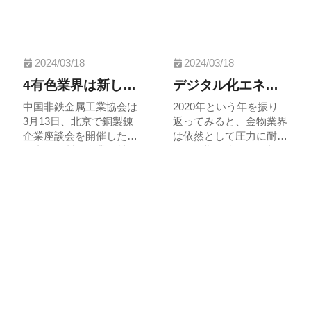
2024/03/18
2024/03/18
4有色業界は新しい局面を迎えるのか。政策調整による投資機会の把握
デジタル化エネルギー賦与金属業界のモデルチェンジとグレードアップ
中国非鉄金属工業協会は
2020年という年を振り
3月13日、北京で銅製錬
返ってみると、金物業界
企業座談会を開催した。
は依然として圧力に耐
国内の銅製錬企業19社の
え、困難を克服し、新た
主要責任者が出席し、国
な成績を出した。2021
家関連部委員会の指導者
年の金物部品業界の企業
が会議に出席して意見を
のマーケティングは絶え
連絡先
聴取した。会議は業界の
ず転換し、業界はシャッ
自律と生産能力管理問題
フルを続ける一方で、デ
Contact Us
について深く検討し、多
ジタル化応用に積極的な
くの共通認識を形成し
変化を示している。 新
た。
型コロナウイルスの変化
電話番号
メールアドレス
も業界の発展を触媒して
香港：(852)2739-3698
sales@sztst.com
いる。ここ数年来、業界
深圳：(86)755-29578651