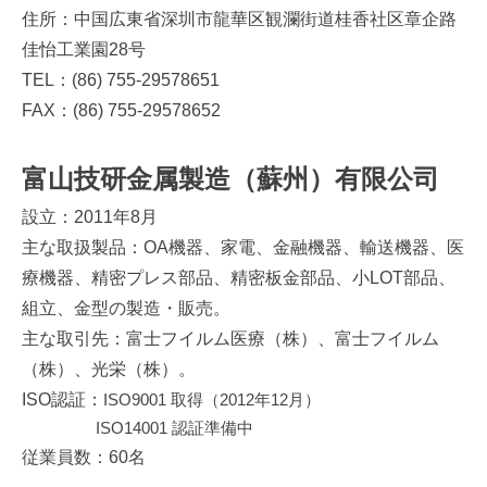
住所：中国広東省深圳市龍華区観瀾街道桂香社区章企路
佳怡工業園
28
号
TEL：(86) 755-29578651
FAX：(86) 755-29578652
富山技研金属製造（蘇州）有限公司
設立：2011年8月
主な取扱製品：OA機器、家電、金融機器、輸送機器、医
療機器、精密プレス部品、精密板金部品、小LOT部品、
組立、金型の製造・販売。
主な取引先：富士フイルム医療（株）、富士フイルム
（株）、光栄（株）。
ISO認証：
ISO9001 取得（2012年12月）
ISO14001
認証準備中
従業員数：
60
名