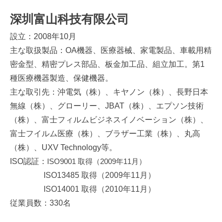
深圳富山科技有限公司
設立：2008年10月
主な取扱製品：OA機器、医療器械、家電製品、車載用精
密金型、精密プレス部品、板金加工品、組立加工。第1
種医療機器製造、保健機器。
主な取引先：沖電気（株）、キヤノン（株）、長野日本
無線（株）、グローリー、JBAT（株）、エプソン技術
（株）、富士フィルムビジネスイノベーション
（株）
、
富士フイルム医療（株）、ブラザー工業（株）、丸高
（株）、UXV Technology等。
ISO認証
：
ISO9001 取得（2009年11月）
ISO13485
取得（
2009
年
11
月）
ISO14001
取得（
2010
年
11
月）
従業員数：
330
名