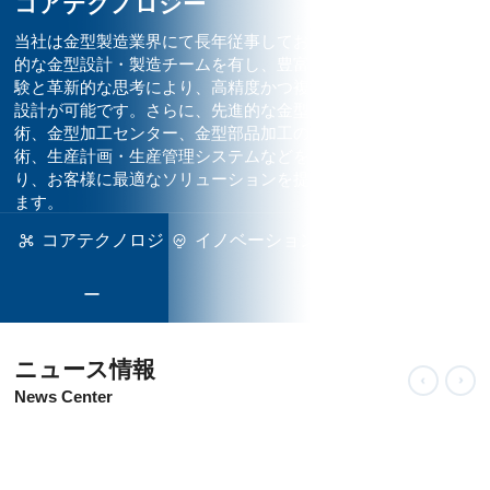
コアテクノロジー
当社は金型製造業界にて長年従事しており、専門
的な金型設計・製造チームを有し、豊富な業界経
験と革新的な思考により、高精度かつ複雑な金型
設計が可能です。さらに、先進的な金型製造技
術、金型加工センター、金型部品加工の自動化技
術、生産計画・生産管理システムなどを備えてお
り、お客様に最適なソリューションを提供いたし
ます。
コアテクノロジ
イノベーション
品質管理システ
詳細を表示
ー
ム
ニュース情報
News Center