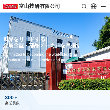
富山技研有限公司
世界をリードする
金属金型・部品メーカーを目指す
Committed to becoming the world'sleading
manufacturer of metal molds and parts.
1
/
2
300
+
従業員数